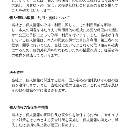
したがって、当社は「個人情報保護」のための全社的な取り組みを
実施し、お客様への「安心」の提供及び社会的責任の責務を果たす
ことを確実にいたします。
個人情報の取得・利用・提供について
当社は、個人情報の取得・利用に際して、その利用目的を明確に
し、本人の同意を得たうえで利用目的の達成に必要な範囲内で適法
かつ公正な手段によって取得・利用を行います。また、当社が保有
している個人情報は、本人の同意を得ずに目的外利用、第三者への
提供・開示は行いません。当社においてはこれらの取り組みを確実
にするため、目的外利用を行なわないための措置を講じ、従業者等
の教育を徹底してまいります。
法令遵守
当社は、個人情報に関連する法令、国が定める指針及びその他の規
範を遵守します。また、当社の管理の仕組みに、これらの法令及び
その他の規範を常に適合させます。
個人情報の安全管理措置
当社は、個人情報の正確性及び安全性を確保するために、セキュリ
ティ対策をはじめとする安全対策を実施し、個人情報の漏えい、滅
失またはき損の防止及び是正に努めます。